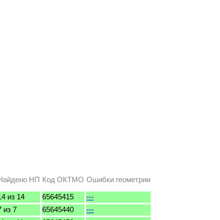
Найдено НП
Код ОКТМО
Ошибки геометрии
14 из 14
65645415
---
7 из 7
65645440
---