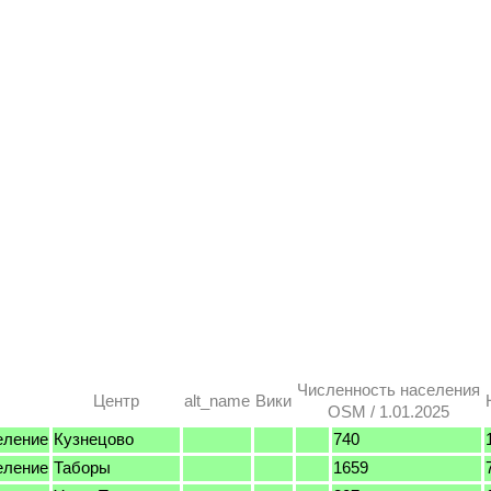
Численность населения
Центр
alt_name
Вики
OSM / 1.01.2025
еление
Кузнецово
740
еление
Таборы
1659