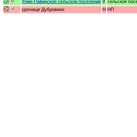
Унже-Павинское сельское поселение
8
сельское пос
урочище Дубровино
H
НП