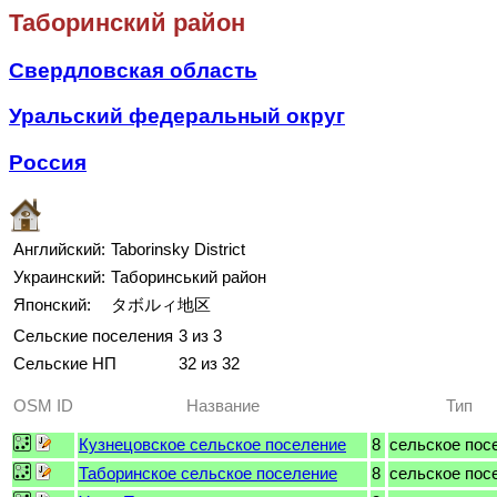
Таборинский район
Свердловская область
Уральский федеральный округ
Россия
Английский:
Taborinsky District
Украинский:
Таборинський район
Японский:
タボルィ地区
Сельские поселения
3 из 3
Сельские НП
32 из 32
OSM ID
Название
Тип
Кузнецовское сельское поселение
8
сельское пос
Таборинское сельское поселение
8
сельское пос