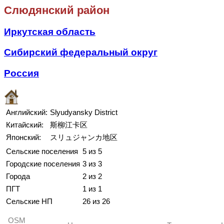
Слюдянский район
Иркутская область
Сибирский федеральный округ
Россия
Английский:
Slyudyansky District
Китайский:
斯柳江卡区
Японский:
スリュジャンカ地区
Сельские поселения
5 из 5
Городские поселения
3 из 3
Города
2 из 2
ПГТ
1 из 1
Сельские НП
26 из 26
OSM