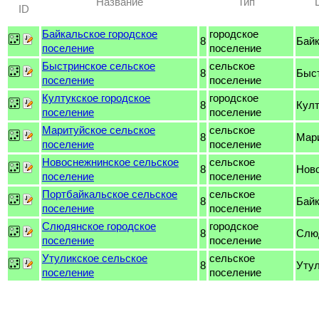
Название
Тип
ID
Байкальское городское
городское
8
Бай
поселение
поселение
Быстринское сельское
сельское
8
Быс
поселение
поселение
Култукское городское
городское
8
Култ
поселение
поселение
Маритуйское сельское
сельское
8
Мар
поселение
поселение
Новоснежнинское сельское
сельское
8
Нов
поселение
поселение
Портбайкальское сельское
сельское
8
Бай
поселение
поселение
Слюдянское городское
городское
8
Слю
поселение
поселение
Утуликское сельское
сельское
8
Уту
поселение
поселение