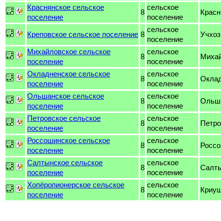
Краснянское сельское
сельское
8
Крас
поселение
поселение
сельское
Креповское сельское поселение
8
Учхоз
поселение
Михайловское сельское
сельское
8
Миха
поселение
поселение
Окладненское сельское
сельское
8
Оклад
поселение
поселение
Ольшанское сельское
сельское
8
Ольш
поселение
поселение
Петровское сельское
сельское
8
Петро
поселение
поселение
Россошинское сельское
сельское
8
Россо
поселение
поселение
Салтынское сельское
сельское
8
Салт
поселение
поселение
Хопёропионерское сельское
сельское
8
Криуш
поселение
поселение