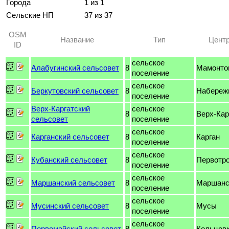
Города
1 из 1
Сельские НП
37 из 37
OSM
Название
Тип
Цент
ID
сельское
Алабугинский сельсовет
8
Мамонто
поселение
сельское
Беркутовский сельсовет
8
Набереж
поселение
Верх-Каргатский
сельское
8
Верх-Кар
сельсовет
поселение
сельское
Карганский сельсовет
8
Карган
поселение
сельское
Кубанский сельсовет
8
Первотр
поселение
сельское
Маршанский сельсовет
8
Маршанс
поселение
сельское
Мусинский сельсовет
8
Мусы
поселение
сельское
Первомайский сельсовет
8
Кольцов