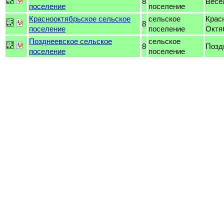
8
Весё
поселение
поселение
Краснооктябрьское сельское
сельское
Крас
8
поселение
поселение
Октя
Позднеевское сельское
сельское
8
Позд
поселение
поселение