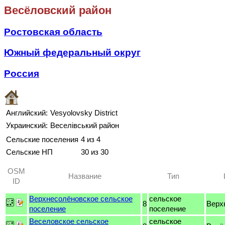
Весёловский район
Ростовская область
Южный федеральный округ
Россия
Английский:
Vesyolovsky District
Украинский:
Веселівський район
Сельские поселения
4 из 4
Сельские НП
30 из 30
OSM
Название
Тип
ID
Верхнесолёновское сельское
сельское
8
Верх
поселение
поселение
Веселовское сельское
сельское