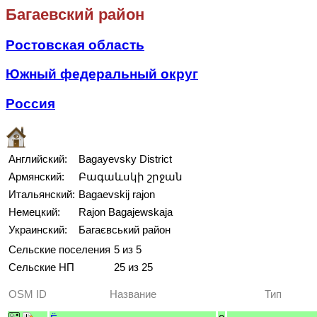
Багаевский район
Ростовская область
Южный федеральный округ
Россия
Английский:
Bagayevsky District
Армянский:
Բագաևսկի շրջան
Итальянский:
Bagaevskij rajon
Немецкий:
Rajon Bagajewskaja
Украинский:
Багаєвський район
Сельские поселения
5 из 5
Сельские НП
25 из 25
OSM ID
Название
Тип