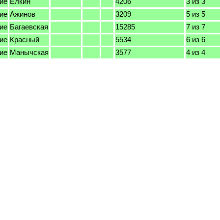
ие
Ёлкин
4206
3 из 3
ие
Ажинов
3209
5 из 5
ие
Багаевская
15285
7 из 7
ие
Красный
5534
6 из 6
ие
Манычская
3577
4 из 4