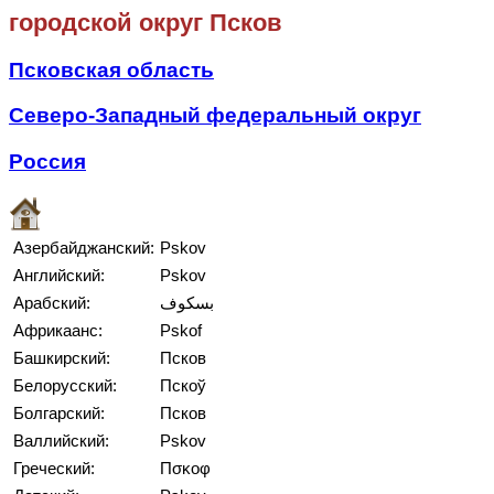
городской округ Псков
Псковская область
Северо-Западный федеральный округ
Россия
Азербайджанский:
Pskov
Английский:
Pskov
Арабский:
بسكوف
Африкаанс:
Pskof
Башкирский:
Псков
Белорусский:
Пскоў
Болгарский:
Псков
Валлийский:
Pskov
Греческий:
Πσκοφ