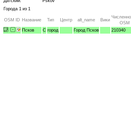
Датский:
Pskov
Города
1 из 1
Численно
OSM ID
Название
Тип
Центр
alt_name
Вики
OSM /
Псков
C
город
Город Псков
210340