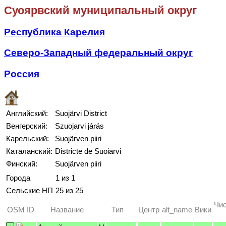
Суоярвский муниципальный округ
Республика Карелия
Северо-Западный федеральный округ
Россия
Английский:
Suojärvi District
Венгерский:
Szuojarvi járás
Карельский:
Suojärven piiri
Каталанский:
Districte de Suoiarvi
Финский:
Suojärven piiri
Города
1 из 1
Сельские НП
25 из 25
Чис
OSM ID
Название
Тип
Центр
alt_name
Вики