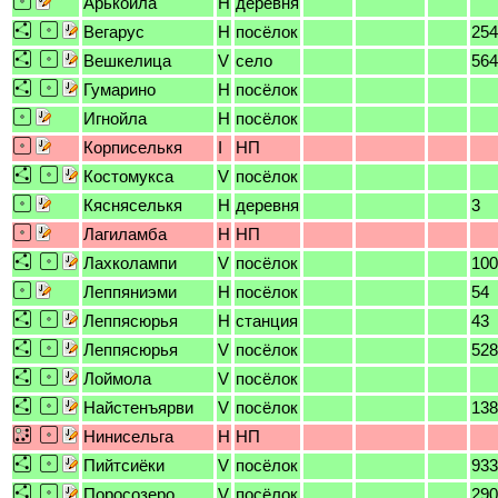
Арькойла
H
деревня
Вегарус
H
посёлок
254
Вешкелица
V
село
564
Гумарино
H
посёлок
Игнойла
H
посёлок
Корписелькя
I
НП
Костомукса
V
посёлок
Кясняселькя
H
деревня
3
Лагиламба
H
НП
Лахколампи
V
посёлок
100
Леппяниэми
H
посёлок
54
Леппясюрья
H
станция
43
Леппясюрья
V
посёлок
528
Лоймола
V
посёлок
Найстенъярви
V
посёлок
138
Нинисельга
H
НП
Пийтсиёки
V
посёлок
933
Поросозеро
V
посёлок
290