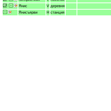
Янис
V
деревня
Янисъярви
H
станция