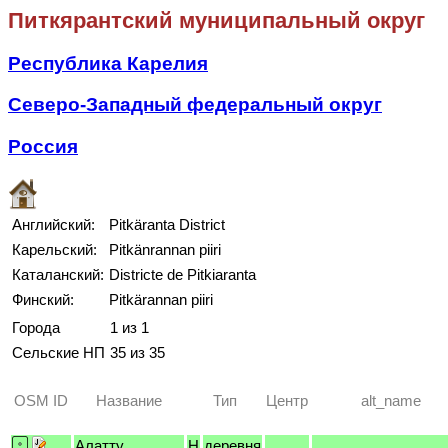
Питкярантский муниципальный округ
Республика Карелия
Северо-Западный федеральный округ
Россия
Английский:
Pitkäranta District
Карельский:
Pitkänrannan piiri
Каталанский:
Districte de Pitkiaranta
Финский:
Pitkärannan piiri
Города
1 из 1
Сельские НП
35 из 35
OSM ID
Название
Тип
Центр
alt_name
Алатту
H
деревня