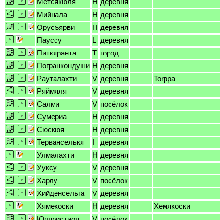
Метсякюля
H
деревня
Мийнала
H
деревня
Орусъярви
H
деревня
Пауссу
L
деревня
Питкяранта
T
город
Погранкондуши
H
деревня
Рауталахти
V
деревня
Torppa
Ряймяля
V
деревня
Салми
V
посёлок
Сумериа
H
деревня
Сюскюя
H
деревня
Терванселькя
I
деревня
Улмалахти
H
деревня
Ууксу
V
деревня
Харлу
V
посёлок
Хийденсельга
V
деревня
Хямекоски
H
деревня
Хемякоски
Юляристиоя
V
посёлок