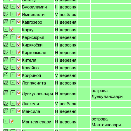
Вуорилампи
I
деревня
Импилахти
V
посёлок
Кавгозеро
H
деревня
Карку
H
деревня
Керисюрья
H
деревня
Кирккоёки
H
деревня
Кирконкюля
H
деревня
Кителя
H
деревня
Ковайно
H
деревня
Койриноя
V
деревня
Леппясилта
H
деревня
острова
Лункулансаари
H
деревня
Лункулансаари
Ляскеля
V
посёлок
Мансила
H
деревня
острова
Мантсинсаари
H
деревня
Мантсинсаари