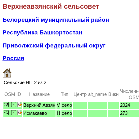
Верхнеавзянский сельсовет
Белорецкий муниципальный район
Республика Башкортостан
Приволжский федеральный округ
Россия
Сельские НП
2 из 2
Численн
OSM ID
Название
Тип
Центр
alt_name
Вики
OSM 
Верхний Авзян
V
село
2024
Исмакаево
H
село
273