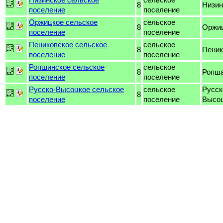
8
Низин
поселение
поселение
Оржицкое сельское
сельское
8
Оржи
поселение
поселение
Пениковское сельское
сельское
8
Пеник
поселение
поселение
Ропшинское сельское
сельское
8
Ропш
поселение
поселение
Русско-Высоцкое сельское
сельское
Русск
8
поселение
поселение
Высо