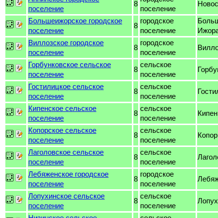
8
Ново
поселение
поселение
Большеижорское городское
городское
Боль
8
поселение
поселение
Ижор
Виллозское городское
городское
8
Вилл
поселение
поселение
Горбунковское сельское
сельское
8
Горбу
поселение
поселение
Гостилицкое сельское
сельское
8
Гости
поселение
поселение
Кипенское сельское
сельское
8
Кипен
поселение
поселение
Копорское сельское
сельское
8
Копор
поселение
поселение
Лаголовское сельское
сельское
8
Лагол
поселение
поселение
Лебяженское городское
городское
8
Лебя
поселение
поселение
Лопухинское сельское
сельское
8
Лопух
поселение
поселение
Низинское сельское
сельское