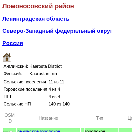
Ломоносовский район
Ленинградская область
Северо-Западный федеральный округ
Россия
Английский:
Kaarosta District
Финский:
Kaarostan piiri
Сельские поселения
11 из 11
Городские поселения
4 из 4
ПГТ
4 из 4
Сельские НП
140 из 140
OSM
Название
Тип
Ц
ID
Аннинское городское
городское