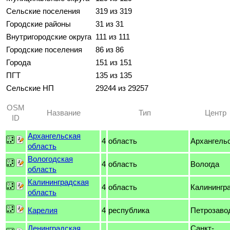
Сельские поселения
319 из 319
Городские районы
31 из 31
Внутригородские округа
111 из 111
Городские поселения
86 из 86
Города
151 из 151
ПГТ
135 из 135
Сельские НП
29244 из 29257
OSM
Название
Тип
Центр
ID
Архангельская
4
область
Архангель
область
Вологодская
4
область
Вологда
область
Калининградская
4
область
Калинингр
область
Карелия
4
республика
Петрозаво
Ленинградская
Санкт-