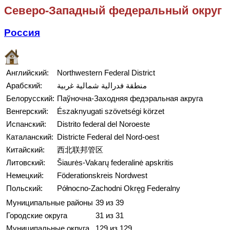
Северо-Западный федеральный округ
Россия
Английский:
Northwestern Federal District
Арабский:
منطقة فدرالية شمالية غربية
Белорусский:
Паўночна-Заходняя федэральная акруга
Венгерский:
Északnyugati szövetségi körzet
Испанский:
Distrito federal del Noroeste
Каталанский:
Districte Federal del Nord-oest
Китайский:
西北联邦管区
Литовский:
Šiaurės-Vakarų federalinė apskritis
Немецкий:
Föderationskreis Nordwest
Польский:
Północno-Zachodni Okręg Federalny
Муниципальные районы
39 из 39
Городские округа
31 из 31
Муниципальные округа
129 из 129