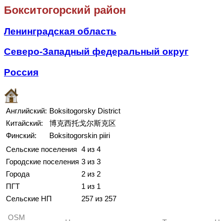
Бокситогорский район
Ленинградская область
Северо-Западный федеральный округ
Россия
Английский:
Boksitogorsky District
Китайский:
博克西托戈尔斯克区
Финский:
Boksitogorskin piiri
Сельские поселения
4 из 4
Городские поселения
3 из 3
Города
2 из 2
ПГТ
1 из 1
Сельские НП
257 из 257
OSM