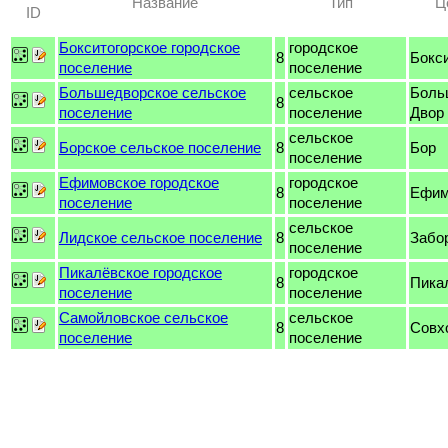
Название
Тип
Ц
ID
Бокситогорское городское
городское
8
Бокс
поселение
поселение
Большедворское сельское
сельское
Боль
8
поселение
поселение
Двор
сельское
Борское сельское поселение
8
Бор
поселение
Ефимовское городское
городское
8
Ефим
поселение
поселение
сельское
Лидское сельское поселение
8
Забо
поселение
Пикалёвское городское
городское
8
Пика
поселение
поселение
Самойловское сельское
сельское
8
Совх
поселение
поселение