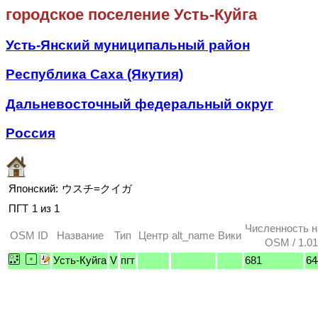
городское поселение Усть-Куйга
Усть-Янский муниципальный район
Республика Саха (Якутия)
Дальневосточный федеральный округ
Россия
Японский:
ウスチ=クイガ
ПГТ
1 из 1
Численность 
OSM ID
Название
Тип
Центр
alt_name
Вики
OSM / 1.01
Усть-Куйга
V
пгт
681
64