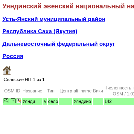
Уяндинский эвенский национальный на
Усть-Янский муниципальный район
Республика Саха (Якутия)
Дальневосточный федеральный округ
Россия
Сельские НП
1 из 1
Численность 
OSM ID
Название
Тип
Центр
alt_name
Вики
OSM / 1.0
Уянди
V
село
Уяндино
142