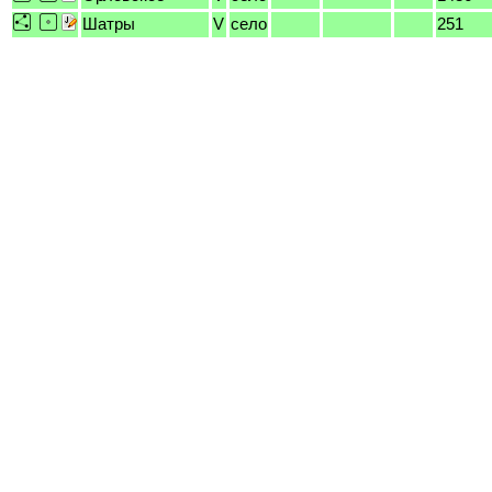
Шатры
V
село
251