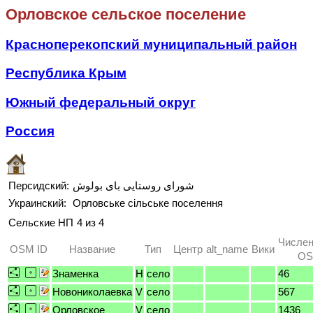
Орловское сельское поселение
Красноперекопский муниципальный район
Республика Крым
Южный федеральный округ
Россия
Персидский:
شورای روستایی بای بولوش
Украинский:
Орловське сільське поселення
Сельские НП
4 из 4
Числен
OSM ID
Название
Тип
Центр
alt_name
Вики
OS
Знаменка
H
село
46
Новониколаевка
V
село
567
Орловское
V
село
1436