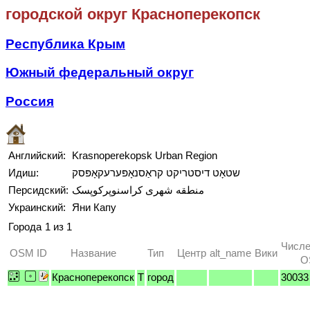
городской округ Красноперекопск
Республика Крым
Южный федеральный округ
Россия
Английский:
Krasnoperekopsk Urban Region
Идиш:
שטאָט דיסטריקט קראַסנאָפּערעקאָפּסק
Персидский:
منطقه شهری کراسنوپرکوپسک
Украинский:
Яни Капу
Города
1 из 1
Числе
OSM ID
Название
Тип
Центр
alt_name
Вики
O
Красноперекопск
T
город
30033