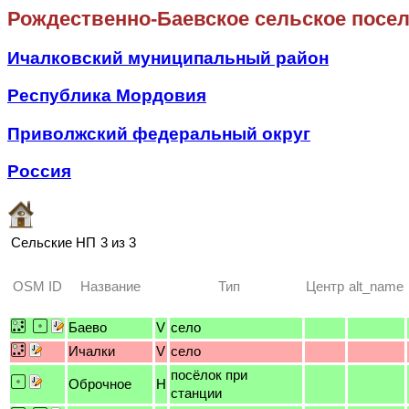
Рождественно-Баевское сельское посе
Ичалковский муниципальный район
Республика Мордовия
Приволжский федеральный округ
Россия
Сельские НП
3 из 3
OSM ID
Название
Тип
Центр
alt_name
Баево
V
село
Ичалки
V
село
посёлок при
Оброчное
H
станции