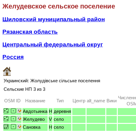
Желудевское сельское поселение
Шиловский муниципальный район
Рязанская область
Центральный федеральный округ
Россия
Украинский:
Жолудівське сільське поселення
Сельские НП
3 из 3
Численн
OSM ID
Название
Тип
Центр
alt_name
Вики
OSM 
Авдотьинка
H
деревня
Желудево
V
село
Сановка
H
село